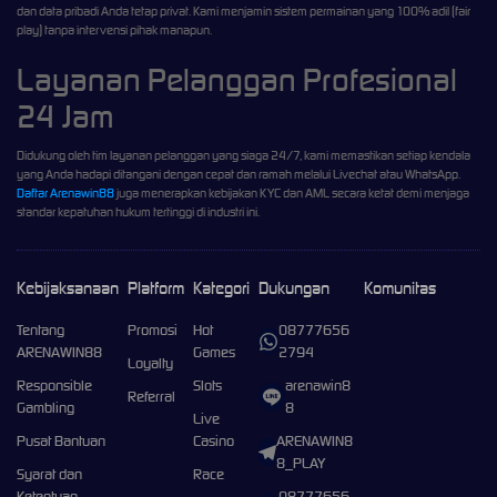
dan data pribadi Anda tetap privat. Kami menjamin sistem permainan yang 100% adil (fair
play) tanpa intervensi pihak manapun.
Layanan Pelanggan Profesional
24 Jam
Didukung oleh tim layanan pelanggan yang siaga 24/7, kami memastikan setiap kendala
yang Anda hadapi ditangani dengan cepat dan ramah melalui Livechat atau WhatsApp.
Daftar Arenawin88
juga menerapkan kebijakan KYC dan AML secara ketat demi menjaga
standar kepatuhan hukum tertinggi di industri ini.
Kebijaksanaan
Platform
Kategori
Dukungan
Komunitas
Tentang
Promosi
Hot
08777656
ARENAWIN88
Games
2794
Loyalty
Responsible
Slots
arenawin8
Referral
Gambling
8
Live
Pusat Bantuan
Casino
ARENAWIN8
8_PLAY
Syarat dan
Race
Ketentuan
08777656