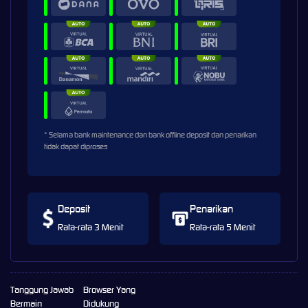
* Selama bank maintenance dan bank offline deposit dan penarikan
tidak dapat diproses
Deposit
Penarikan
Rata-rata 3 Menit
Rata-rata 5 Menit
Tanggung Jawab
Browser Yang
Bermain
Didukung