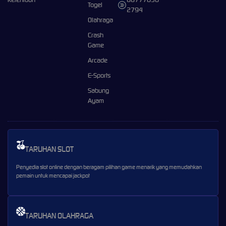
Togel
2794
Olahraga
Crash
Game
Arcade
E-Sports
Sabung
Ayam
TARUHAN SLOT
Penyedia slot online dengan beragam pilihan game menarik yang memudahkan
pemain untuk mencapai jackpot
TARUHAN OLAHRAGA