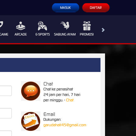
MASUK
DAFTAR
 GAME
ARCADE
E-SPORTS
SABUNG AYAM
PROMOSI
Chat
Chat ke penasihat
24 jam per hari, 7 hari
per minggu. -
Chat
Email
Dukungan:
garudahati45@gmail.com