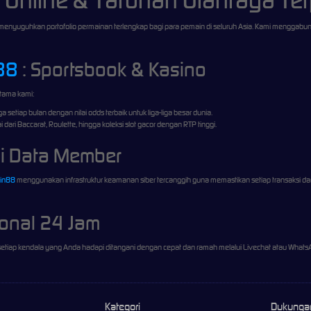
 Online & Taruhan Olahraga Ter
 menyuguhkan portofolio permainan terlengkap bagi para pemain di seluruh Asia. Kami menggabun
88
: Sportsbook & Kasino
utama kami:
 setiap bulan dengan nilai odds terbaik untuk liga-liga besar dunia.
 dari Baccarat, Roulette, hingga koleksi slot gacor dengan RTP tinggi.
si Data Member
win88
menggunakan infrastruktur keamanan siber tercanggih guna memastikan setiap transaksi dan
onal 24 Jam
etiap kendala yang Anda hadapi ditangani dengan cepat dan ramah melalui Livechat atau Whats
Kategori
Dukunga