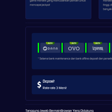
game menarik yang memudahkan pemain untuk
menawar
mencapai jackpot
tinggi,
banyak 
* Selama bank maintenance dan bank offline deposit dan penarik
Deposit
Rata-rata 3 Menit
Tanggung Jawab Bermain
Browser Yang Didukung