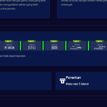
kan lebih banyak game, odds yang lebih
terbaik di dunia, dengan pilihan variasi g
 dan menyediakan pilihan yang lebih
terbanyak
untuk pemain.
an tidak dapat diproses
Penarikan
Rata-rata 5 Menit