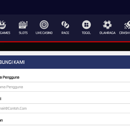
 GAMES
SLOTS
LIVE CASINO
RACE
TOGEL
OLAHRAGA
CRASH
BUNGI KAMI
a Pengguna
l
an