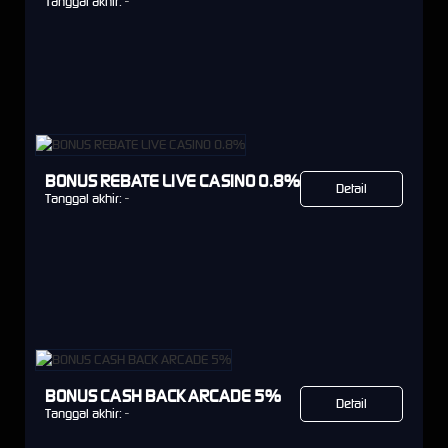
Tanggal akhir:
-
BONUS REBATE LIVE CASINO 0.8%
Detail
Tanggal akhir:
-
BONUS CASH BACK ARCADE 5%
Detail
Tanggal akhir:
-