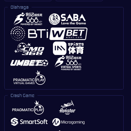
Olahraga
Crash Game