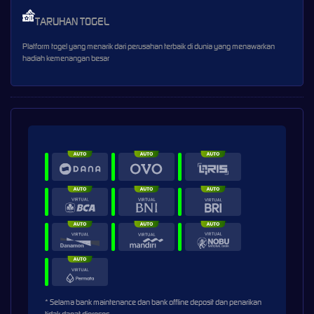
TARUHAN TOGEL
Platform togel yang menarik dari perusahan terbaik di dunia yang menawarkan
hadiah kemenangan besar
* Selama bank maintenance dan bank offline deposit dan penarikan
tidak dapat diproses