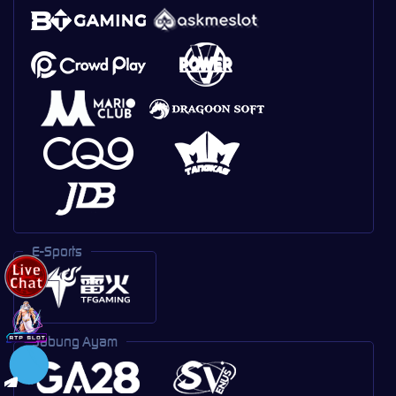
E-Sports
Sabung Ayam