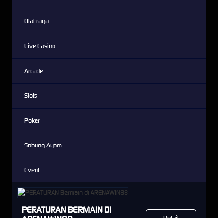
Olahraga
Live Casino
Arcade
Slots
Poker
Sabung Ayam
Event
PERATURAN BERMAIN DI
Detail