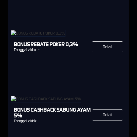
BONUS REBATE POKER 0,3%
Detail
Tanggal akhir:
-
BONUS CASHBACK SABUNG AYAM
5%
Detail
Tanggal akhir:
-