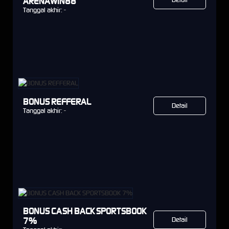
ARENAWIN88
Tanggal akhir:
-
BONUS REFFERAL
Detail
Tanggal akhir:
-
BONUS CASH BACK SPORTSBOOK
7%
Detail