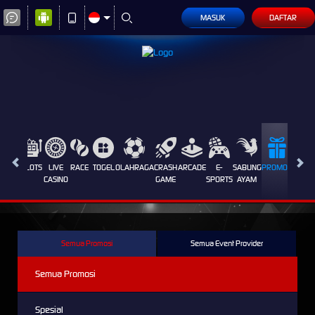
MASUK
DAFTAR
HOT
SLOTS
LIVE
RACE
TOGEL
OLAHRAGA
CRASH
ARCADE
E-
SABUNG
PROMOSI
AMES
CASINO
GAME
SPORTS
AYAM
Semua Promosi
Semua Event Provider
Semua Promosi
Spesial