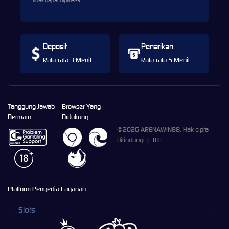
Deposit
Penarikan
Rata-rata 3 Menit
Rata-rata 5 Menit
Tanggung Jawab
Browser Yang
Bermain
Didukung
©2026 ARENAWIN88. Hak cipta
dilindungi | 18+
Platform Penyedia Layanan
Slots