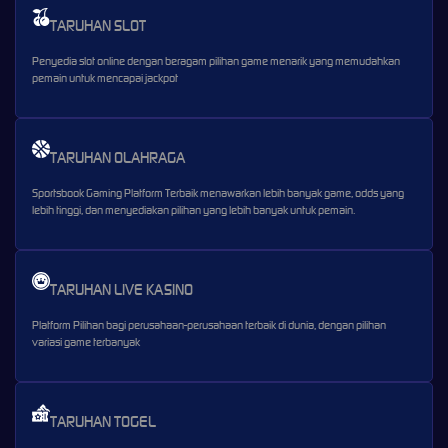
TARUHAN SLOT
Penyedia slot online dengan beragam pilihan game menarik yang memudahkan
pemain untuk mencapai jackpot
TARUHAN OLAHRAGA
Sportsbook Gaming Platform Terbaik menawarkan lebih banyak game, odds yang
lebih tinggi, dan menyediakan pilihan yang lebih banyak untuk pemain.
TARUHAN LIVE KASINO
Platform Pilihan bagi perusahaan-perusahaan terbaik di dunia, dengan pilihan
variasi game terbanyak
TARUHAN TOGEL