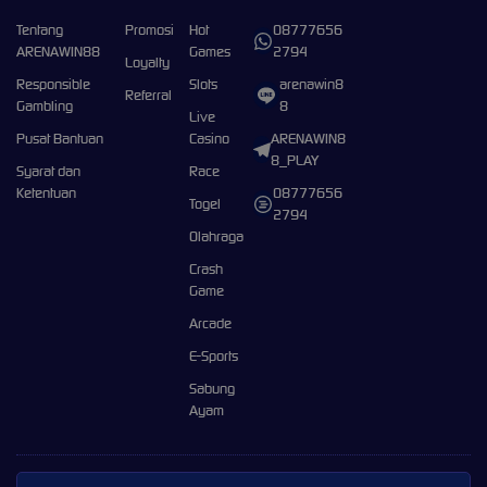
Tentang
Promosi
Hot
08777656
ARENAWIN88
Games
2794
Loyalty
Responsible
Slots
arenawin8
Referral
Gambling
8
Live
Pusat Bantuan
Casino
ARENAWIN8
8_PLAY
Syarat dan
Race
Ketentuan
08777656
Togel
2794
Olahraga
Crash
Game
Arcade
E-Sports
Sabung
Ayam