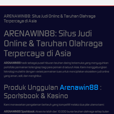
ARENAWIN88: Situs Judi Online & Taruhan Olahraga
Terpercaya di Asia
ARENAWIN88: Situs Judi
Online & Taruhan Olahraga
Terpercaya di Asia
ARENAWIN88
hadir sebagai pusat hiburan taruhan daring terkemuka yang menyuguhkan
portofolio permainan terlengkap bagi para pemain di seluruh Asia. Kami menggabungkan
teknologi mutakhir dengan variasi permainan luas untuk menciptakan ekosistem judi online
yang aman, adil, dan menghibur.
Produk Unggulan
Arenawin88
:
Sportsbook & Kasino
Kami menawarkan pengalaman bertaruh yang kompetitif melalui dua pilar utama kami:
ARENAWIN88 Sportsbook:
Akses ke lebih dari 10.000 bursa taruhan olahraga setiap bulan