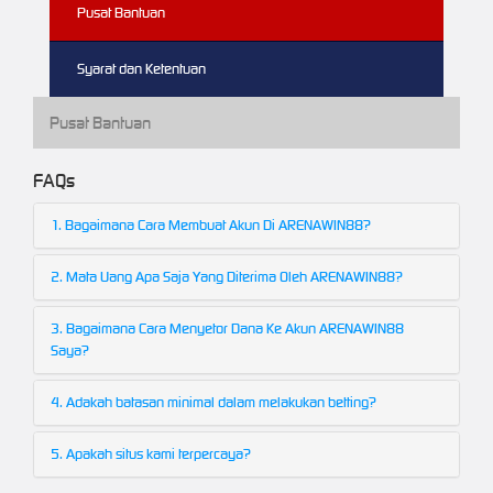
Pusat Bantuan
Syarat dan Ketentuan
Pusat Bantuan
FAQs
1. Bagaimana Cara Membuat Akun Di ARENAWIN88?
2. Mata Uang Apa Saja Yang Diterima Oleh ARENAWIN88?
3. Bagaimana Cara Menyetor Dana Ke Akun ARENAWIN88
Saya?
4. Adakah batasan minimal dalam melakukan betting?
5. Apakah situs kami terpercaya?