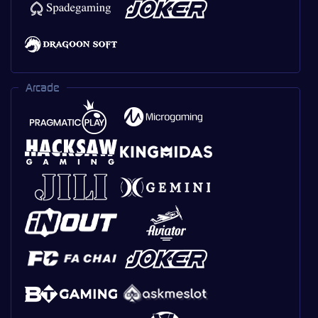
Arcade