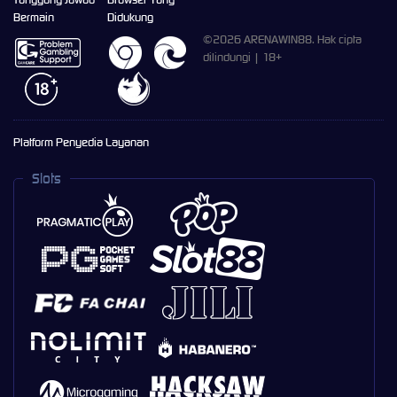
Bermain
Didukung
©2026 ARENAWIN88. Hak cipta
dilindungi | 18+
Platform Penyedia Layanan
Slots