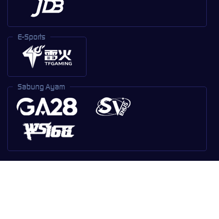
E-Sports
Sabung Ayam