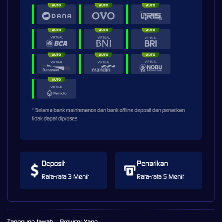
* Selama bank maintenance dan bank offline deposit dan penarikan
tidak dapat diproses
Deposit
Penarikan
Rata-rata 3 Menit
Rata-rata 5 Menit
Tanggung Jawab
Browser Yang