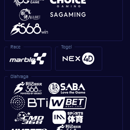
Race
Togel
Olahraga