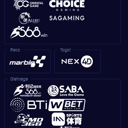
Race
Togel
Olahraga