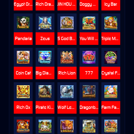
Egypt Oracle
Rich Dragon
JIN HOU YE
Doggy Wealth
Icy Bar
Pandaria
Zeus
5 God Beast
You Will Win
Triple Monkey
Coin Cat
Big Diamond
Rich Lion
777
Crystal Fruits
Rich Ox
Pirate King
Wolf Legend
Dragonburst
Farm Family