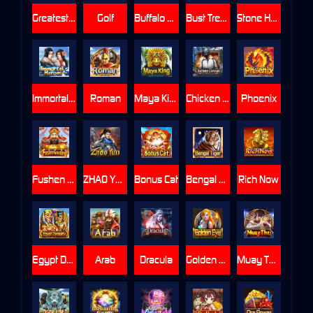
Greatest Circus
Golf
Buffalo Burst
Bust Treasury
Stone Hominid
Immortal Heroes
Roman
Maya King
Chicken Dinner
Phoenix
Fushen Coming
ZHAO YUN
Bonus Cat
Bengal Tiger
Rich Now
Egypt Dynasty
Arab
Dracula
Golden Eye
Muay Thai