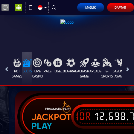
MASUK
DAFTAR
HOT
SLOTS
LIVE
RACE
TOGEL
OLAHRAGA
CRASH
ARCADE
E-
SABUNG
PROM
GAMES
CASINO
GAME
SPORTS
AYAM
IDR
12,698,
JACKPOT
PLAY