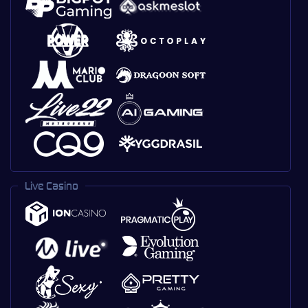
Live Casino