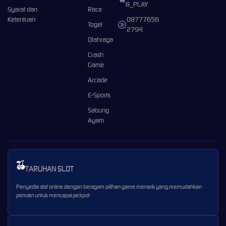
8_PLAY
Syarat dan
Race
Ketentuan
08777656
Togel
2794
Olahraga
Crash
Game
Arcade
E-Sports
Sabung
Ayam
TARUHAN SLOT
Penyedia slot online dengan beragam pilihan game menarik yang memudahkan
pemain untuk mencapai jackpot