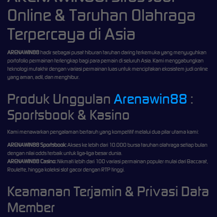
Online & Taruhan Olahraga
Terpercaya di Asia
ARENAWIN88
hadir sebagai pusat hiburan taruhan daring terkemuka yang menyuguhkan
portofolio permainan terlengkap bagi para pemain di seluruh Asia. Kami menggabungkan
teknologi mutakhir dengan variasi permainan luas untuk menciptakan ekosistem judi online
yang aman, adil, dan menghibur.
Produk Unggulan
Arenawin88
:
Sportsbook & Kasino
Kami menawarkan pengalaman bertaruh yang kompetitif melalui dua pilar utama kami:
ARENAWIN88 Sportsbook:
Akses ke lebih dari 10.000 bursa taruhan olahraga setiap bulan
dengan nilai odds terbaik untuk liga-liga besar dunia.
ARENAWIN88 Casino:
Nikmati lebih dari 100 variasi permainan populer mulai dari Baccarat,
Roulette, hingga koleksi slot gacor dengan RTP tinggi.
Keamanan Terjamin & Privasi Data
Member