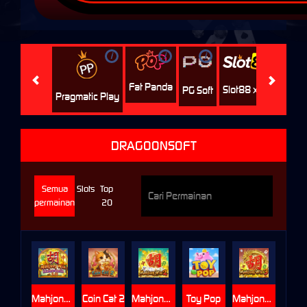
i
i
i
i
i
Facha
Fat Panda
Slot88 x PP
PG Soft
Pragmatic Play
DRAGOONSOFT
Semua
Slots
Top
permainan
20
Mahjong Win
Coin Cat 2
Mahjong Win 2
Toy Pop
Mahjong Win 3