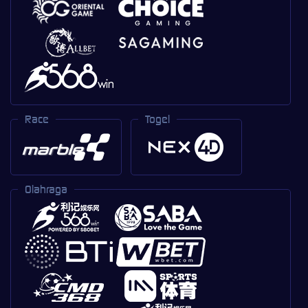
Race
Togel
Olahraga