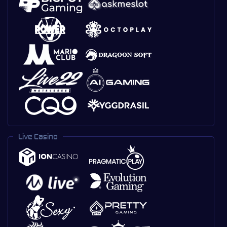
Live Casino