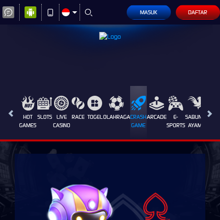
MASUK
DAFTAR
HOT
SLOTS
LIVE
RACE
TOGEL
OLAHRAGA
CRASH
ARCADE
E-
SABUNG
PROM
GAMES
CASINO
GAME
SPORTS
AYAM