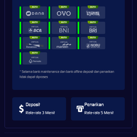
* Selama bank maintenance dan bank offline deposit dan penarikan
tidak dapat diproses
Deposit
Penarikan
Rata-rata 3 Menit
Rata-rata 5 Menit