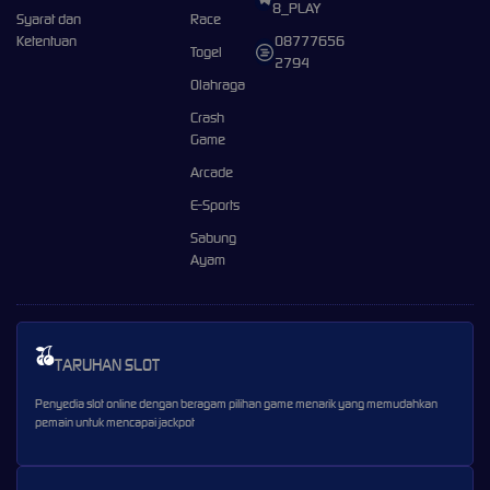
8_PLAY
Syarat dan
Race
Ketentuan
08777656
Togel
2794
Olahraga
Crash
Game
Arcade
E-Sports
Sabung
Ayam
TARUHAN SLOT
Penyedia slot online dengan beragam pilihan game menarik yang memudahkan
pemain untuk mencapai jackpot