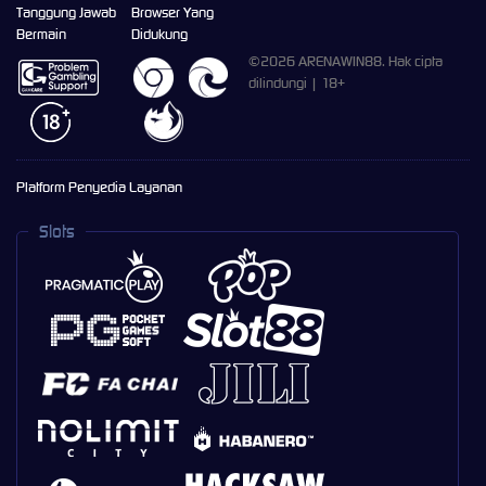
Tanggung Jawab
Browser Yang
Bermain
Didukung
©2026 ARENAWIN88. Hak cipta
dilindungi | 18+
Platform Penyedia Layanan
Slots