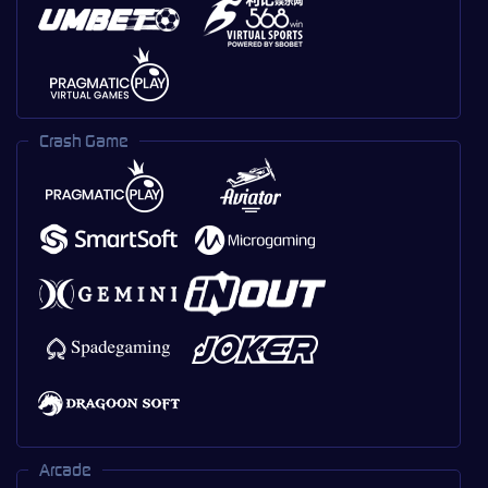
Crash Game
Arcade