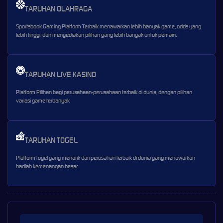
TARUHAN OLAHRAGA
Sportsbook Gaming Platform Terbaik menawarkan lebih banyak game, odds yang
lebih tinggi, dan menyediakan pilihan yang lebih banyak untuk pemain.
TARUHAN LIVE KASINO
Platform Pilihan bagi perusahaan-perusahaan terbaik di dunia, dengan pilihan
variasi game terbanyak
TARUHAN TOGEL
Platform togel yang menarik dari perusahan terbaik di dunia yang menawarkan
hadiah kemenangan besar