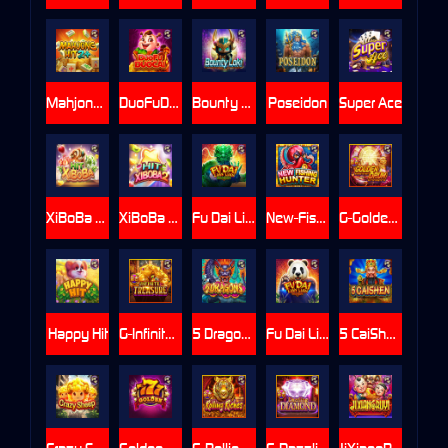
Mahjong Hit 2+
DuoFuDuoCai
Bounty Loki
Poseidon
Super Ace
XiBoBa Hit
XiBoBa Hit2
Fu Dai Lian Lian-Dragon
New-Fishing Hunter
G-GoldenDrum
Happy Hit
G-InfiniteTreasure
5 Dragons(H5)
Fu Dai Lian Lian-Panda
5 CaiShen(H5)