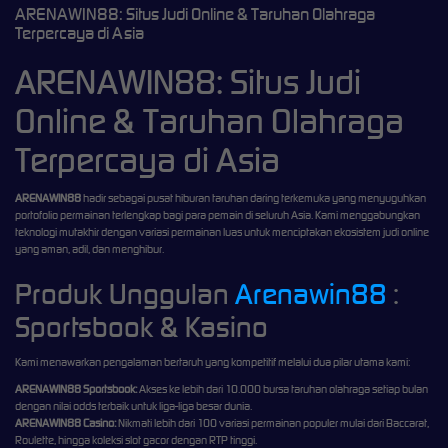
ARENAWIN88: Situs Judi Online & Taruhan Olahraga
Terpercaya di Asia
ARENAWIN88: Situs Judi
Online & Taruhan Olahraga
Terpercaya di Asia
ARENAWIN88
hadir sebagai pusat hiburan taruhan daring terkemuka yang menyuguhkan
portofolio permainan terlengkap bagi para pemain di seluruh Asia. Kami menggabungkan
teknologi mutakhir dengan variasi permainan luas untuk menciptakan ekosistem judi online
yang aman, adil, dan menghibur.
Produk Unggulan
Arenawin88
:
Sportsbook & Kasino
Kami menawarkan pengalaman bertaruh yang kompetitif melalui dua pilar utama kami:
ARENAWIN88 Sportsbook:
Akses ke lebih dari 10.000 bursa taruhan olahraga setiap bulan
dengan nilai odds terbaik untuk liga-liga besar dunia.
ARENAWIN88 Casino:
Nikmati lebih dari 100 variasi permainan populer mulai dari Baccarat,
Roulette, hingga koleksi slot gacor dengan RTP tinggi.