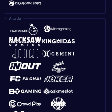
Arcade