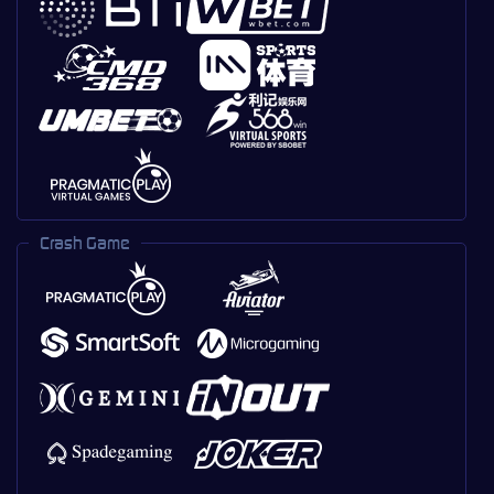
Crash Game